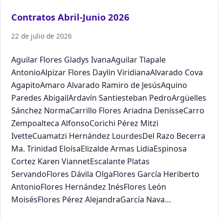
Contratos Abril-Junio 2026
22 de julio de 2026
Aguilar Flores Gladys IvanaAguilar Tlapale
AntonioAlpizar Flores Daylin ViridianaAlvarado Cova
AgapitoAmaro Alvarado Ramiro de JesúsAquino
Paredes AbigailArdavín Santiesteban PedroArgüelles
Sánchez NormaCarrillo Flores Ariadna DenisseCarro
Zempoalteca AlfonsoCorichi Pérez Mitzi
IvetteCuamatzi Hernández LourdesDel Razo Becerra
Ma. Trinidad EloísaElizalde Armas LidiaEspinosa
Cortez Karen ViannetEscalante Platas
ServandoFlores Dávila OlgaFlores García Heriberto
AntonioFlores Hernández InésFlores León
MoisésFlores Pérez AlejandraGarcía Nava…