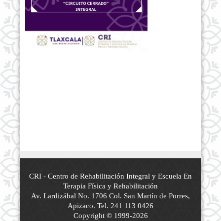
CRI - Centro de Rehabilitación Integral y Escuela En
Terapia Física y Rehabilitación
Av. Lardizábal No. 1706 Col. San Martín de Porres,
Apizaco. Tel. 241 113 0426
Copyright © 1999-2026