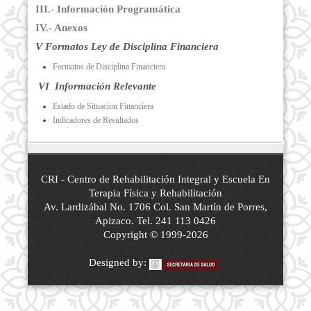
III.- Información Programática
IV.- Anexos
V Formatos Ley de Disciplina Financiera
Formatos de Disciplina Financiera
VI Información Relevante
Estado de Situacion Financiera
Indicadores de Resultados
CRI - Centro de Rehabilitación Integral y Escuela En
Terapia Física y Rehabilitación
Av. Lardizábal No. 1706 Col. San Martín de Porres,
Apizaco. Tel. 241 113 0426
Copyright © 1999-2026
Designed by: