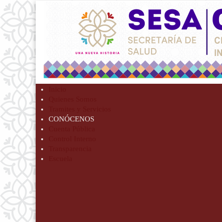
Inicio
Quienes Somos
Tramites y Servicios
CONÓCENOS
Cuenta Pública
Control Interno
Transparencia
Escuela